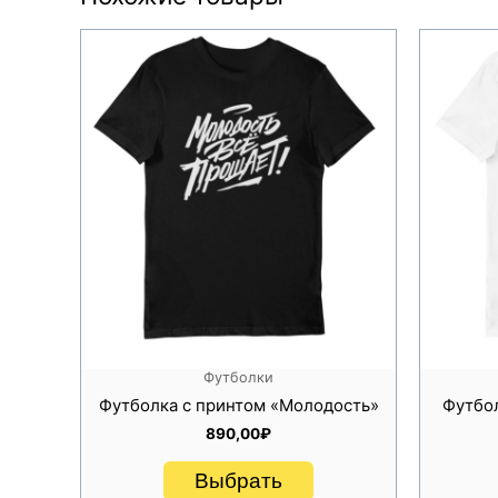
Предпочтительна ручная стирка;
При стирке футболки с рисунком в стиральной маш
Используйте стиральный порошок для цветных ткане
Гладьте футболки исключительно с изнанки.
Футболки
Футболка с принтом «Молодость»
Футбол
890,00
₽
Выбрать