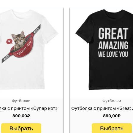
инке выбирайте деликатный режим;
й, в которых отсутствуют отбеливатели;
Футболки
Футболки
ка с принтом «Супер кот»
Футболка с принтом «Great
890,00
₽
890,00
₽
Выбрать
Выбрать