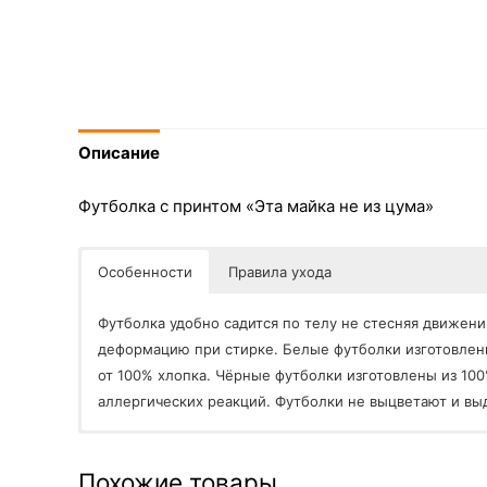
Описание
Футболка с принтом «Эта майка не из цума»
Особенности
Правила ухода
Футболка удобно садится по телу не стесняя движен
деформацию при стирке. Белые футболки изготовлен
от 100% хлопка. Чёрные футболки изготовлены из 10
аллергических реакций. Футболки не выцветают и в
Стирать по мере загрязнения при температуре 30-4
Стирка футболки осуществляется наизнанку;
Похожие товары