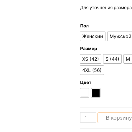
Для уточнения размера
Пол
Женский
Мужской
Размер
XS (42)
S (44)
M 
4XL (56)
Цвет
Количество
В корзин
Футболка
с