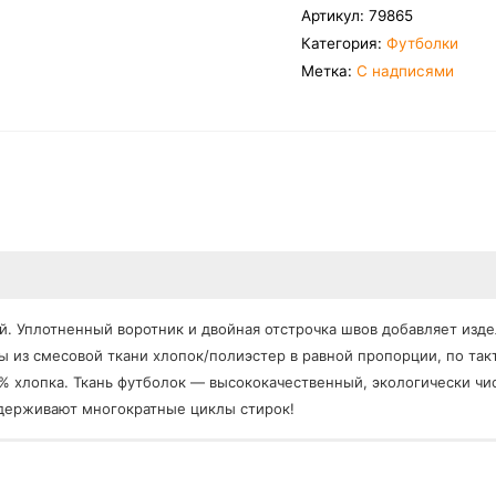
Артикул:
79865
принтом
Категория:
Футболки
"Эта
Метка:
С надписями
майка
не
из
цума"
ий. Уплотненный воротник и двойная отстрочка швов добавляет из
ы из смесовой ткани хлопок/полиэстер в равной пропорции, по т
0% хлопка. Ткань футболок — высококачественный, экологически чи
ыдерживают многократные циклы стирок!
0 градусов;