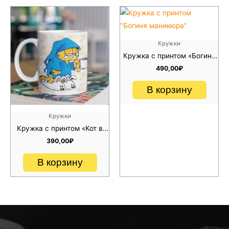
Кружки
Кружка с принтом «Богиня
маникюра»
490,00
₽
В корзину
Кружки
Кружка с принтом «Кот в
тапках»
390,00
₽
В корзину