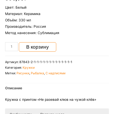
Цвет: Белый
Материал: Керамика
Объём: 330 мл
Производитель: Россия
Метод нанесения: Сублимация
Количество
В корзину
Кружка
с
Артикул:
87843-2-1-1-1-1-1-1-1-1-1-1-1-1-1
принтом
Категория:
Кружки
"Не
Метки:
Рисунки
,
Рыбалка
,
С надписями
разевай
клюв
Описание
на
чужой
Кружка с принтом «Не разевай клюв на чужой клёв»
клёв"