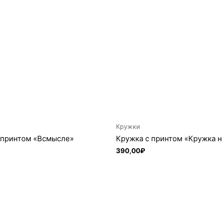
а пару часов, после этого промыть ее обычным способом.
Кружки
 принтом «Всмысле»
Кружка с принтом «Кружка 
390,00
₽
орзину
В корзину