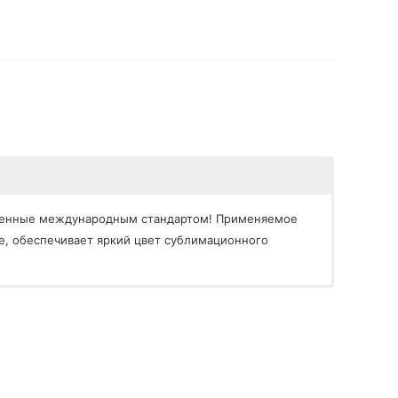
меченные международным стандартом! Применяемое
е, обеспечивает яркий цвет сублимационного
юкс, Комет). Такие средства могут безвозвратно
 произойдет;
е кипящую воду;
таточно лишь приготовить содовый раствор или раствор