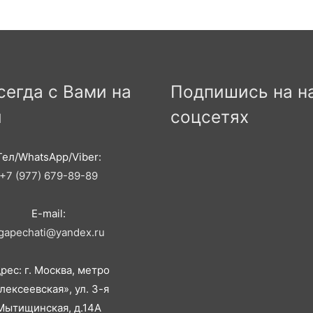
сегда с Вами на
Подпишись на н
и
соцсетях
Тел/WhatsApp/Viber:
+7 (977) 679-89-89
E-mail:
igapechati@yandex.ru
рес: г. Москва, метро
лексеевская», ул. 3-я
Мытищинская, д.14А