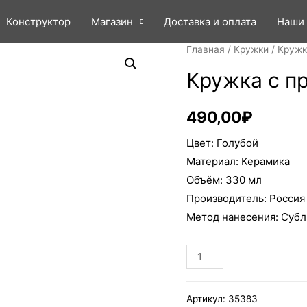
Конструктор
Магазин
Доставка и оплата
Наши
Главная
/
Кружки
/ Кружк
Кружка с п
490,00
₽
Цвет: Голубой
Материал: Керамика
Объём: 330 мл
Производитель: Россия
Метод нанесения: Суб
Количество
В корзину
Кружка
с
Артикул:
35383