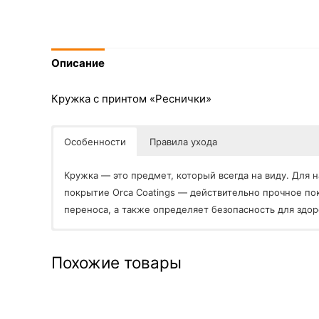
Описание
Кружка с принтом «Реснички»
Особенности
Правила ухода
Кружка — это предмет, который всегда на виду. Дл
покрытие Orca Coatings — действительно прочное по
переноса, а также определяет безопасность для здор
Используйте только жидкие моющие средства. Ни к 
повредить полимерное покрытие на кружке с изоб
Похожие товары
Не используйте металлические щетки или скребки 
Кружку с фотографией или логотипом можно мыть в
Кружку с изображением можно использовать для раз
Если после длительного использования кружки с из