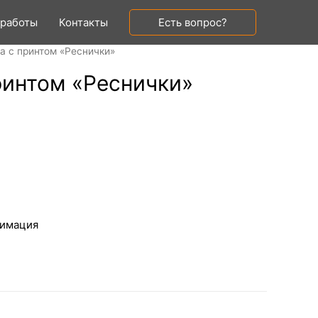
 работы
Контакты
Есть вопрос?
а с принтом «Реснички»
ринтом «Реснички»
лимация