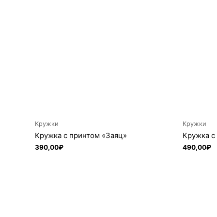
лимонной кислоты и залить этот раствор в кружку н
Кружки
Кружки
Кружка с принтом «Заяц»
Кружка с
390,00
₽
490,00
₽
В корзину
В к