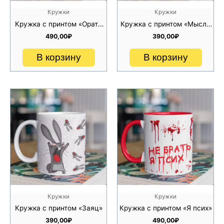
изображением внутри образуется желтый налет от кофе
или чая, достаточно лишь приготовить содовый раствор
Кружки
Кружки
или раствор лимонной кислоты и залить этот раствор в
Кружка с принтом «Орать
Кружка с принтом «Мысли
кружку на пару часов, после этого промыть ее обычным
не надо»
девушки»
способом.
490,00
₽
390,00
₽
В корзину
В корзину
Кружки
Кружки
Кружка с принтом «Заяц»
Кружка с принтом «Я псих»
390,00
₽
490,00
₽