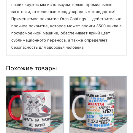
наших кружек мы используем только премиальные
заготовки, отмеченные международным стандартом!
Применяемое покрытие Orca Coatings — действительно
прочное покрытие, которое может пройти 3500 цикла в
посудомоечной машине, обеспечивает яркий цвет
сублимационного переноса, а также определяет
безопасность для здоровья человека!
Используйте только жидкие моющие средства. Ни к
коем случае не используйте порошковые чистящие
Похожие товары
средства (Пемолюкс, Комет). Такие средства могут
безвозвратно повредить полимерное покрытие на
кружке с изображением;
Не используйте металлические щетки или скребки во
время мытья кружки;
Кружку с фотографией или логотипом можно мыть в
посудомоечной машине. С изображением в этом случае
ничего не произойдет;
Кружку с изображением можно использовать для
разогрева в микроволновой печи, ее можно нагревать,
наливать в нее кипящую воду;
Если после длительного использования кружки с