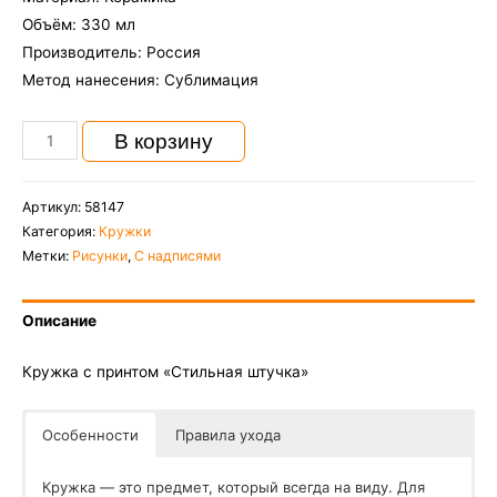
Объём: 330 мл
Производитель: Россия
Метод нанесения: Сублимация
Количество
В корзину
Кружка
с
Артикул:
58147
принтом
Категория:
Кружки
"Стильная
Метки:
Рисунки
,
С надписями
штучка"
Описание
Кружка с принтом «Стильная штучка»
Особенности
Правила ухода
Кружка — это предмет, который всегда на виду. Для